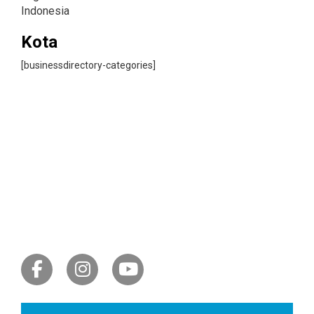
Indonesia
Kota
[businessdirectory-categories]
LET'S GET SOCIAL