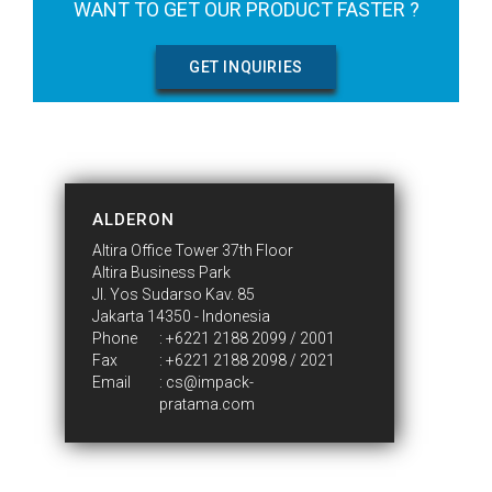
WANT TO GET OUR PRODUCT FASTER ?
GET INQUIRIES
CONTACT US
ALDERON
Altira Office Tower 37th Floor
Altira Business Park
Jl. Yos Sudarso Kav. 85
Jakarta 14350 - Indonesia
Phone
:
+6221 2188 2099 / 2001
Fax
: +6221 2188 2098 / 2021
Email
:
cs@impack-
pratama.com