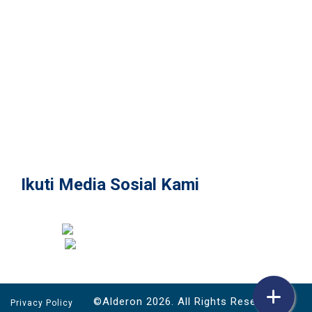
Contact
Contact Us
Form
Connect
Social Media
Official Store
Tokopedia
Shopee
Ikuti Media Sosial Kami
@alderon.indonesia
©Alderon 2026. All Rights Reserved.
Privacy Policy