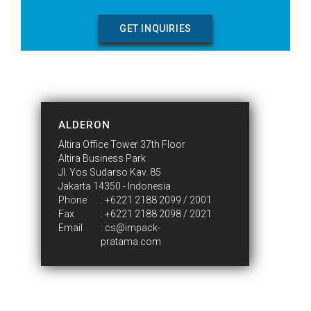
GET INQUIRIES
CONTACT US
ALDERON
Altira Office Tower 37th Floor
Altira Business Park
Jl. Yos Sudarso Kav. 85
Jakarta 14350 - Indonesia
Phone
:
+6221 2188 2099 / 2001
Fax
: +6221 2188 2098 / 2021
Email
:
cs@impack-
pratama.com