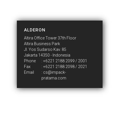
CONTACT US
ALDERON
Altira Office Tower 37th Floor
Altira Business Park
Jl. Yos Sudarso Kav. 85
Jakarta 14350 - Indonesia
Phone
:
+6221 2188 2099 / 2001
Fax
: +6221 2188 2098 / 2021
Email
:
cs@impack-
pratama.com
Who We Are