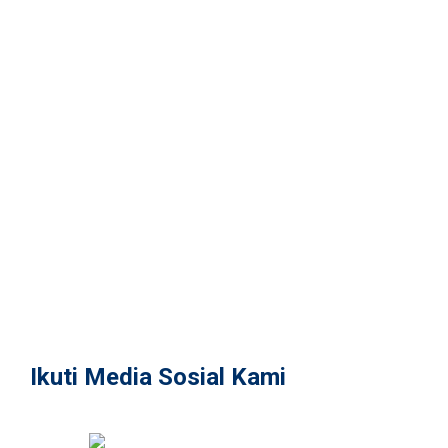
Warehouse
Farm
Commercials
Others
Inquiries
Contact
Contact Us
Form
Connect
Social Media
Official Store
Tokopedia
Shopee
Ikuti Media Sosial Kami
@alderon.indonesia