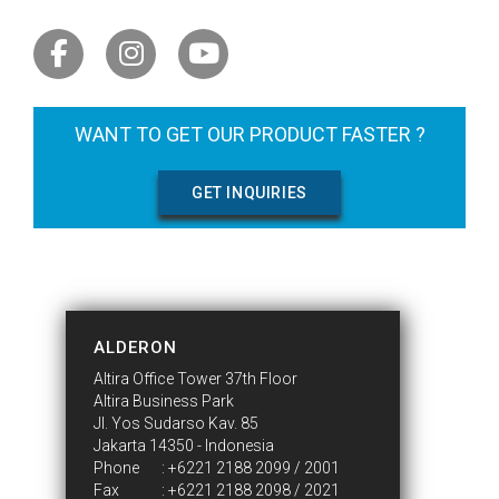
WANT TO GET OUR PRODUCT FASTER ?
GET INQUIRIES
CONTACT US
ALDERON
Altira Office Tower 37th Floor
Altira Business Park
Jl. Yos Sudarso Kav. 85
Jakarta 14350 - Indonesia
Phone
:
+6221 2188 2099 / 2001
Fax
: +6221 2188 2098 / 2021