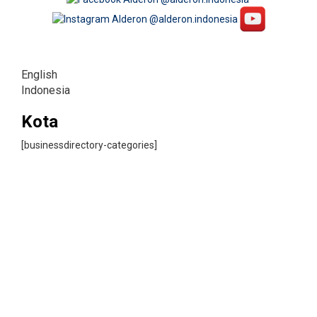
English
Indonesia
Kota
[businessdirectory-categories]
LET'S GET SOCIAL