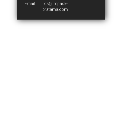
Email
:
cs@impack-
pratama.com
Who We Are
Introduction
The Group
PT. Impack Pratama Industri Tbk
Certificate
News & Events
News & Events
Blog
Products