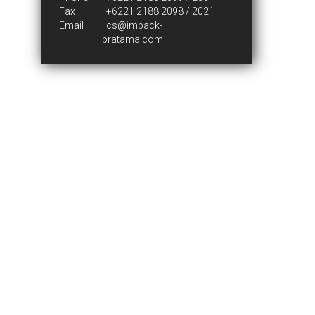
Fax
: +6221 2188 2098 / 2021
Email
:
cs@impack-
pratama.com
Who We Are
Introduction
The Group
PT. Impack Pratama Industri Tbk
Certificate
News & Events
News & Events
Blog
Products