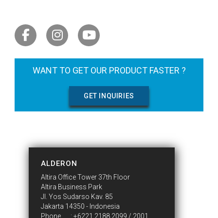
LET'S GET SOCIAL
WANT TO GET OUR PRODUCT FASTER ?
GET INQUIRIES
CONTACT US
ALDERON
Altira Office Tower 37th Floor
Altira Business Park
Jl. Yos Sudarso Kav. 85
Jakarta 14350 - Indonesia
Phone
:
+6221 2188 2099 / 2001