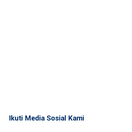
Residentials
Warehouse
Farm
Commercials
Others
Inquiries
Contact
Contact Us
Form
Connect
Social Media
Official Store
Tokopedia
Shopee
Ikuti Media Sosial Kami
@alderon.indonesia