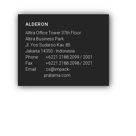
CONTACT US
ALDERON
Altira Office Tower 37th Floor
Altira Business Park
Jl. Yos Sudarso Kav. 85
Jakarta 14350 - Indonesia
Phone
:
+6221 2188 2099 / 2001
Fax
: +6221 2188 2098 / 2021
Email
:
cs@impack-
pratama.com
Who We Are
Introduction