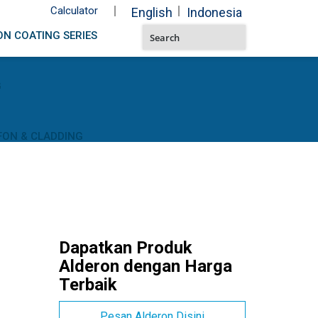
Calculator
English
Indonesia
N COATING SERIES
G
FON & CLADDING
Dapatkan Produk
Alderon dengan Harga
Terbaik
Pesan Alderon Disini