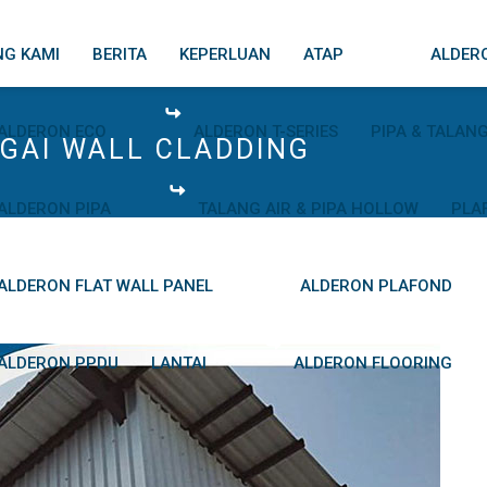
NG KAMI
BERITA
KEPERLUAN
ATAP
ALDERO
ALDERON ECO
ALDERON T-SERIES
PIPA & TALAN
AGAI WALL CLADDING
ALDERON PIPA
TALANG AIR & PIPA HOLLOW
PLA
ALDERON FLAT WALL PANEL
ALDERON PLAFOND
ALDERON PPDU
LANTAI
ALDERON FLOORING