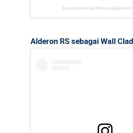
A post shared by Alderon (@alderon.t
Alderon RS sebagai Wall Cla