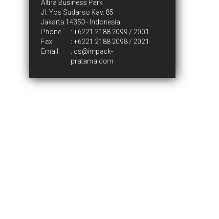
Altira Business Park
Jl. Yos Sudarso Kav. 85
Jakarta 14350 - Indonesia
Phone
:
+6221 2188 2099 / 2001
Fax
: +6221 2188 2098 / 2021
Email
:
cs@impack-
pratama.com
Who We Are
Introduction
The Group
PT. Impack Pratama Industri Tbk
Certificate
News & Events