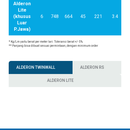
Alderon
Lite
(khusus
6
748
664
45
221
3.4
Cu
Luar
P.Jawa)
* Kg/Lm yaitu berat per meter lari. Toleransi berat +/- 5%
** Panjang bisa dibuat sesuai permintaan, dengan minimum order
ALDERON TWINWALL
ALDERON RS
ALDERON LITE