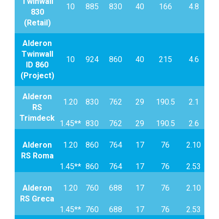
Twinwall
10
885
830
40
166
4.8
1
830
(Retail)
Alderon
Twinwall
10
924
860
40
215
4.6
1
ID 860
(Project)
1
Alderon
1.20
830
762
29
190.5
2.1
2.4
RS
Trimdeck
1.45**
830
762
29
190.5
2.6
4, 
1
Alderon
1.20
860
764
17
76
2.10
2.4
RS Roma
1.45**
860
764
17
76
2.53
4, 
1
Alderon
1.20
760
688
17
76
2.10
2.4
RS Greca
1.45**
760
688
17
76
2.53
4, 